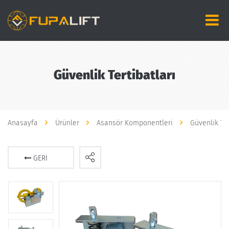
Güvenlik Tertibatları
Anasayfa
Ürünler
Asansör Komponentleri
Güvenlik Ter
GERI