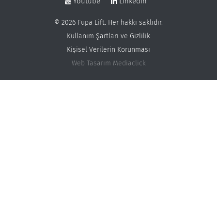
Youtube
Linkedin
© 2026 Fupa Lift. Her hakkı saklıdır.
Kullanım Şartları ve Gizlilik
Kişisel Verilerin Korunması
Web Tasarım
Mediaclick