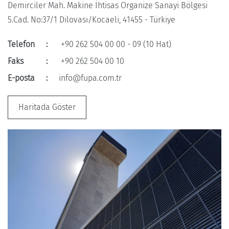
Demirciler Mah. Makine İhtisas Organize Sanayi Bölgesi
5.Cad. No:37/1 Dilovası/Kocaeli, 41455 - Türkiye
Telefon
:
+90 262 504 00 00 - 09 (10 Hat)
Faks
:
+90 262 504 00 10
E-posta
:
info@fupa.com.tr
Haritada Göster