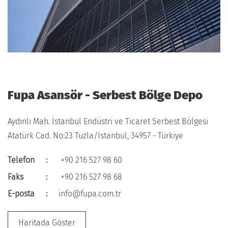
Fupa Asansör - Serbest Bölge Depo
Aydınlı Mah. İstanbul Endüstri ve Ticaret Serbest Bölgesi
Atatürk Cad. No:23 Tuzla/İstanbul, 34957 - Türkiye
Telefon
:
+90 216 527 98 60
Faks
:
+90 216 527 98 68
E-posta
:
info@fupa.com.tr
Haritada Göster