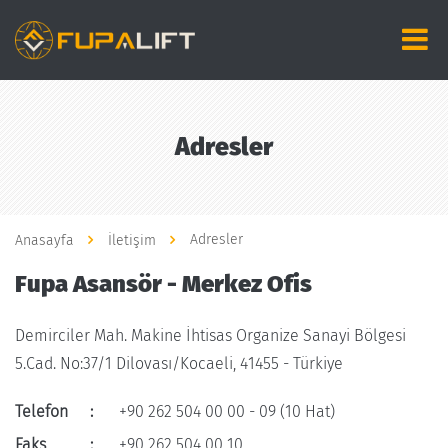
Adresler
Adresler
Anasayfa
İletişim
Fupa Asansör - Merkez Ofis
Demirciler Mah. Makine İhtisas Organize Sanayi Bölgesi
5.Cad. No:37/1 Dilovası/Kocaeli, 41455 - Türkiye
Telefon
:
+90 262 504 00 00 - 09 (10 Hat)
Faks
:
+90 262 504 00 10