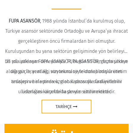
FUPA ASANSÖR
, 1988 yılında İstanbul’da kurulmuş olup,
Türkiye asansör sektöründe Ortadoğu ve Avrupa’ya ihracat
gerçekleştiren öncü firmalardan biri olmuştur.
Kuruluşundan bu yana sektörün gelişiminde yön belirleyici
bir rol üstlenen FUPA ASANSÖR, bugün 50’den fazla ülkeye
35 yıla yaklaşan deneyimiyle FUPA ASANSÖR, geçmişinden
aldığı güçle, yenilikçi vizyonunu ve teknoloji odaklı üretim
ulaşan ihracat ağı, son teknolojiyle donatılmış üretim
anlayışını birleştirerek, global pazarda sürdürülebilir
tesisleri ve alanında uzman kadrosuyla faaliyetlerini
uluslararası ölçekte başarıyla sürdürmektedir.
liderliğini kararlılıkla devam ettirmektedir.
TARIHÇE