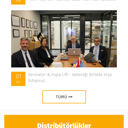
May
Fermator & Fupa Lift - Geleceği Birlikte İnşa
01
Ediyoruz
Nis
TÜMÜ
Distribütörlükler