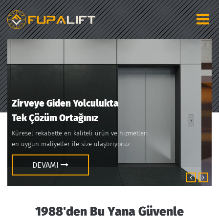
Değişen Teknolojinin
Değişmeyen Adresi
Çağa ayak uyduran dinamik kadromuz ve son teknoloji üretim
parkurumuz ile asansör ihtiyaçlarınıza çözüm sunuyoruz.
DEVAMI
1988'den Bu Yana Güvenle