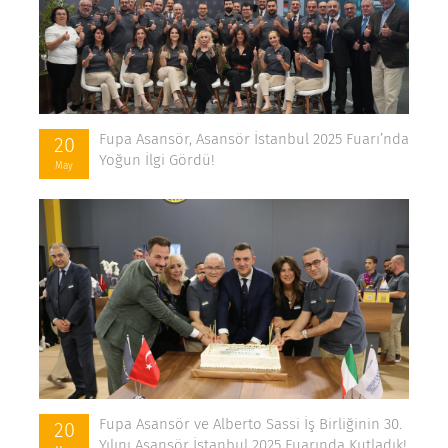
Fupa Asansör, Asansör İstanbul 2025 Fuarı’nda
20
Yoğun İlgi Gördü!
May
Fupa Asansör ve Alberto Sassi İş Birliğinin 30.
20
Yılını Asansör İstanbul 2025 Fuarında Kutladık!