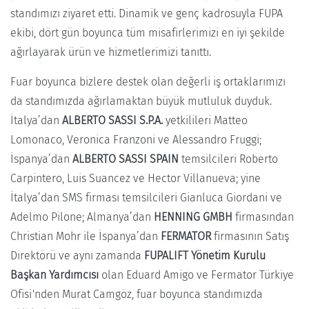
standımızı ziyaret etti. Dinamik ve genç kadrosuyla FUPA
ekibi, dört gün boyunca tüm misafirlerimizi en iyi şekilde
ağırlayarak ürün ve hizmetlerimizi tanıttı.
Fuar boyunca bizlere destek olan değerli iş ortaklarımızı
da standımızda ağırlamaktan büyük mutluluk duyduk.
İtalya’dan
ALBERTO SASSI S.P.A.
yetkilileri Matteo
Lomonaco, Veronica Franzoni ve Alessandro Fruggi;
İspanya’dan
ALBERTO SASSI SPAIN
temsilcileri Roberto
Carpintero, Luis Suancez ve Hector Villanueva; yine
İtalya’dan SMS firması temsilcileri Gianluca Giordani ve
Adelmo Pilone; Almanya’dan
HENNING GMBH
firmasından
Christian Mohr ile İspanya’dan
FERMATOR
firmasının Satış
Direktörü ve aynı zamanda
FUPALIFT Yönetim Kurulu
Başkan Yardımcısı
olan Eduard Amigo ve Fermator Türkiye
Ofisi'nden Murat Camgöz, fuar boyunca standımızda