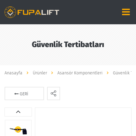
Güvenlik Tertibatları
Anasayfa
Ürünler
Asansör Komponentleri
Güvenlik Ter
GERI