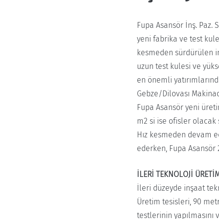
Fupa Asansör İnş. Paz. S
yeni fabrika ve test kul
kesmeden sürdürülen inş
uzun test kulesi ve yüks
en önemli yatırımlarınd
Gebze/Dilovası Makinac
Fupa Asansör yeni üreti
m2 si ise ofisler olacak
Hız kesmeden devam eden
ederken, Fupa Asansör 2
İLERİ TEKNOLOJİ ÜRETİ
İleri düzeyde inşaat tek
Üretim tesisleri, 90 me
testlerinin yapılmasını 