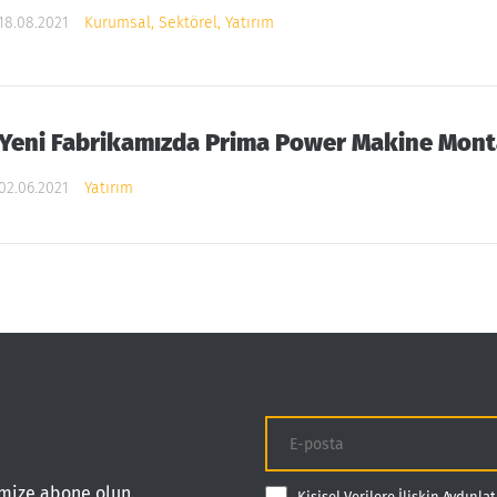
18.08.2021
Kurumsal, Sektörel, Yatırım
Yeni Fabrikamızda Prima Power Makine Monta
02.06.2021
Yatırım
mize abone olun.
Kişisel Verilere İlişkin Aydınl