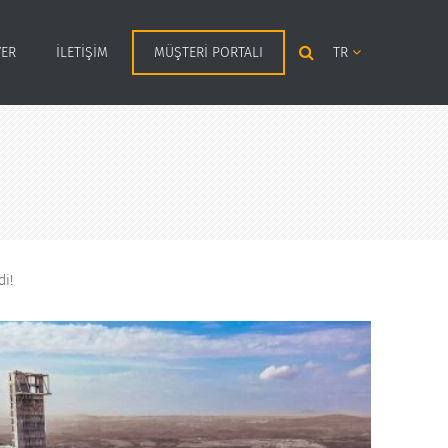
YER
İLETIŞIM
MÜŞTERI PORTALI
TR
i!