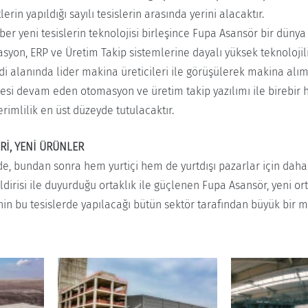
lerin yapıldığı sayılı tesislerin arasında yerini alacaktır.
raber yeni tesislerin teknolojisi birleşince Fupa Asansör bir dün
syon, ERP ve Üretim Takip sistemlerine dayalı yüksek teknolojili
ndi alanında lider makina üreticileri ile görüşülerek makina alım
esi devam eden otomasyon ve üretim takip yazılımı ile birebir 
erimlilik en üst düzeyde tutulacaktır.
ERİ, YENİ ÜRÜNLER
de, bundan sonra hem yurtiçi hem de yurtdışı pazarlar için daha 
bildirisi ile duyurduğu ortaklık ile güçlenen Fupa Asansör, yeni 
nin bu tesislerde yapılacağı bütün sektör tarafından büyük bir