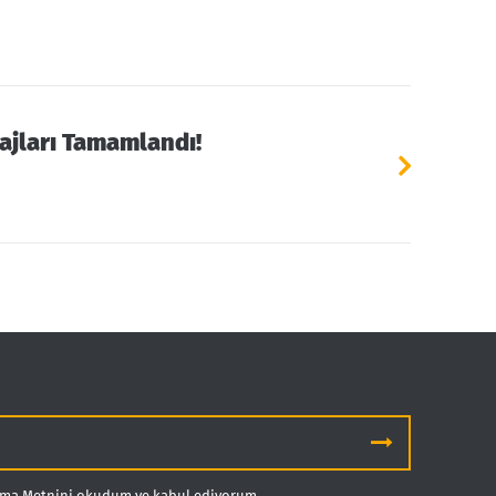
jları Tamamlandı!
atma Metnini
okudum ve kabul ediyorum.