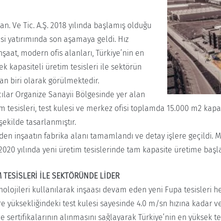
an. Ve Tic. A.Ş. 2018 yılında başlamış olduğu
esi yatırımında son aşamaya geldi. Hız
aat, modern ofis alanları, Türkiye’nin en
ek kapasiteli üretim tesisleri ile sektörün
an biri olarak görülmektedir.
ılar Organize Sanayii Bölgesinde yer alan
m tesisleri, test kulesi ve merkez ofisi toplamda 15.000 m2 kapa
 şekilde tasarlanmıştır.
 inşaatın fabrika alanı tamamlandı ve detay işlere geçildi. Me
020 yılında yeni üretim tesislerinde tam kapasite üretime başl
M TESİSLERİ İLE SEKTÖRÜNDE LİDER
nolojileri kullanılarak inşaası devam eden yeni Fupa tesisleri h
tre yüksekliğindeki test kulesi sayesinde 4.0 m/sn hızına kadar 
ve sertifikalarının alınmasını sağlayarak Türkiye’nin en yüksek te