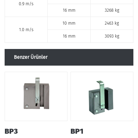
0.9 m/s
16 mm
3268 kg
10 mm
2463 kg
1.0 m/s
16 mm
3093 kg
Benzer Ürünler
BP3
BP1