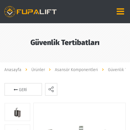
Güvenlik Tertibatları
Anasayfa
Ürünler
Asansör Komponentleri
Güvenlik Ter
GERI