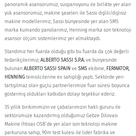
panoramik asansörümüz, süspansiyonu ile birlikte yer alan
yük asansörümüz, makine şaseleri ile Sassi dişlili/dişlisiz
makine modellerimiz, Sassi bünyesinde yer alan SMS
marka kumando panolarımız, Henning marka son teknoloji
asansör ölçüm sistemlerimiz yer almaktaydı.
Standımız her fuarda olduğu gibi bu fuarda da çok değerli
tedarikçilerimiz;
ALBERTO SASSI S.P.A.
ve bünyesinde
bulunan
ALBERTO SASSI SPAIN
ve
SMS
ekibine,
FERMATOR,
HENNING
temsilcilerine ev sahipliği yaptı. Sektörde yeri
tartışılmaz olan güçlü partnerlerimize fuar süresi boyunca
göstermiş oldukları katkıdan dolayı teşekkür ederiz.
35 yıllık birikimimizin ve çabalarımızın haklı gururu ile
sektörümüze kazandırmış olduğumuz Gebze Dilovası
Makine İhtisas OSB’de yer alan son teknoloji makine
parkuruna sahip, 90m test kulesi ile lider fabrika ve