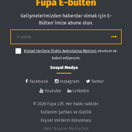
Fupa E-bülten
Gelişmelerimizden haberdar olmak için E-
Bülten'imize abone olun.
Kişisel Verilere İlişkin Aydınlatma Metnini
okudum ve
kabul ediyorum.
Sosyal Medya
Facebook
Instagram
Twitter
Youtube
Linkedin
© 2026 Fupa Lift. Her hakkı saklıdır.
Kullanım Şartları ve Gizlilik
Kişisel Verilerin Korunması
Web Tasarım
Mediaclick