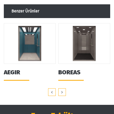
Benzer Ürünler
ESTUS
AEGIR
BOREAS