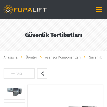
Güvenlik Tertibatları
Anasayfa
Ürünler
Asansör Komponentleri
Güvenlik Ter
GERI