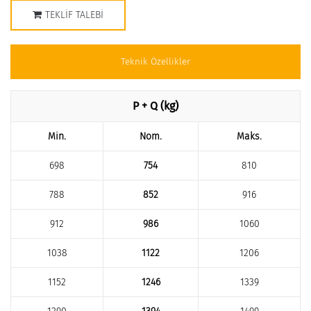
TEKLIF TALEBI
Teknik Özellikler
P + Q (kg)
Min.
Nom.
Maks.
698
754
810
788
852
916
912
986
1060
1038
1122
1206
1152
1246
1339