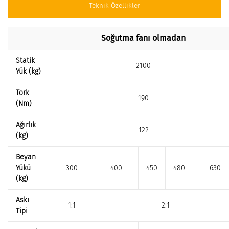
Teknik Özellikler
Soğutma fanı olmadan
Statik
2100
Yük (kg)
Tork
190
(Nm)
Ağırlık
122
(kg)
Beyan
Yükü
300
400
450
480
630
(kg)
Askı
1:1
2:1
Tipi