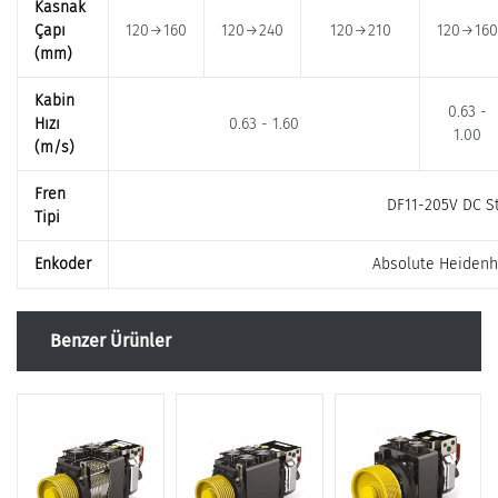
Kasnak
Çapı
120→160
120→240
120→210
120→160
(mm)
Kabin
0.63 -
Hızı
0.63 - 1.60
1.00
(m/s)
Fren
DF11-205V DC S
Tipi
Enkoder
Absolute Heidenh
Benzer Ürünler