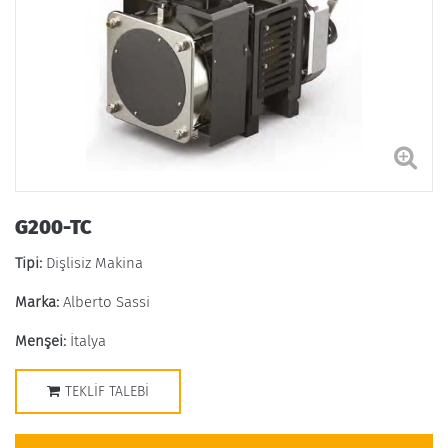
G200-TC
Tipi:
Dişlisiz Makina
Marka:
Alberto Sassi
Menşei:
İtalya
TEKLIF TALEBI