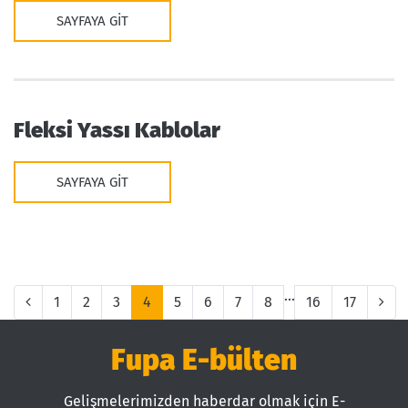
SAYFAYA GIT
Fleksi Yassı Kablolar
SAYFAYA GIT
...
1
2
3
4
5
6
7
8
16
17
Fupa E-bülten
Gelişmelerimizden haberdar olmak için E-